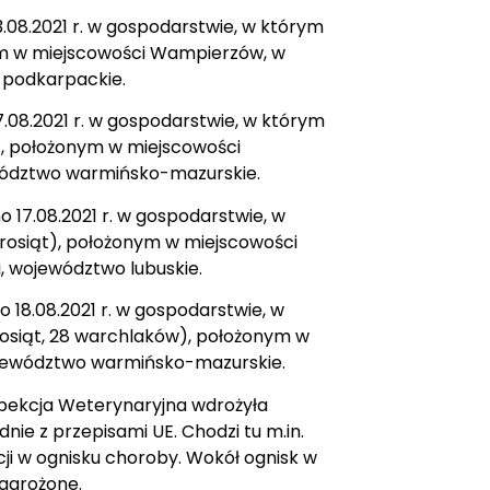
.08.2021 r. w gospodarstwie, w którym
ym w miejscowości Wampierzów, w
 podkarpackie.
.08.2021 r. w gospodarstwie, w którym
t), położonym w miejscowości
ewództwo warmińsko-mazurskie.
 17.08.2021 r. w gospodarstwie, w
prosiąt), położonym w miejscowości
, województwo lubuskie.
 18.08.2021 r. w gospodarstwie, w
rosiąt, 28 warchlaków), położonym w
 województwo warmińsko-mazurskie.
spekcja Weterynaryjna wdrożyła
nie z przepisami UE. Chodzi tu m.in.
cji w ognisku choroby. Wokół ognisk w
agrożone.