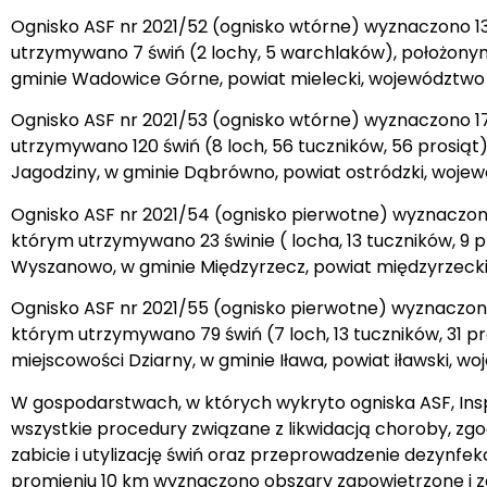
Ognisko ASF nr 2021/52 (ognisko wtórne) wyznaczono 13
utrzymywano 7 świń (2 lochy, 5 warchlaków), położon
gminie Wadowice Górne, powiat mielecki, województwo
Ognisko ASF nr 2021/53 (ognisko wtórne) wyznaczono 17
utrzymywano 120 świń (8 loch, 56 tuczników, 56 prosią
Jagodziny, w gminie Dąbrówno, powiat ostródzki, woj
Ognisko ASF nr 2021/54 (ognisko pierwotne) wyznaczono
którym utrzymywano 23 świnie ( locha, 13 tuczników, 9 
Wyszanowo, w gminie Międzyrzecz, powiat międzyrzecki
Ognisko ASF nr 2021/55 (ognisko pierwotne) wyznaczono
którym utrzymywano 79 świń (7 loch, 13 tuczników, 31 p
miejscowości Dziarny, w gminie Iława, powiat iławski,
W gospodarstwach, w których wykryto ogniska ASF, In
wszystkie procedury związane z likwidacją choroby, zgod
zabicie i utylizację świń oraz przeprowadzenie dezynfek
promieniu 10 km wyznaczono obszary zapowietrzone i z