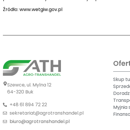
Źródło: www.wetgiw.gov.pl
Ofer
Skup t
Szewce, ul. Mylna 12
Sprzed
64-320 Buk
Doradz
Transp
+48 61 894 72 22
Myjnia 
sekretariat@agrotranshandel.pl
Finanso
biuro@agrotranshandel.pl