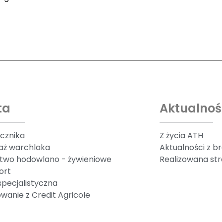
ta
Aktualnoś
ucznika
Z życia ATH
aż warchlaka
Aktualności z b
two hodowlano - żywieniowe
Realizowana st
ort
specjalistyczna
wanie z Credit Agricole