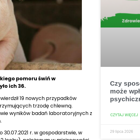
kiego pomoru świń w
Czy spos
ło ich 36.
może wpł
twierdził 19 nowych przypadków
psychicz
utrzymujących trzodę chlewną.
awie wyników badań laboratoryjnych z
CZYTAJ WIĘCEJ
.
 30.07.2021 r. w gospodarstwie, w
29 lipca 2026