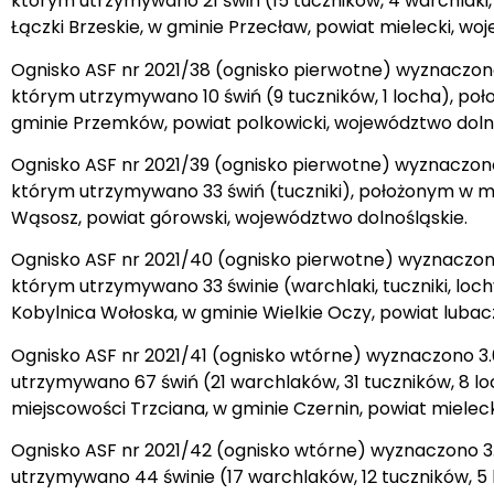
którym utrzymywano 21 świń (15 tuczników, 4 warchlaki
Łączki Brzeskie, w gminie Przecław, powiat mielecki, w
Ognisko ASF nr 2021/38 (ognisko pierwotne) wyznaczono
którym utrzymywano 10 świń (9 tuczników, 1 locha), po
gminie Przemków, powiat polkowicki, województwo dolno
Ognisko ASF nr 2021/39 (ognisko pierwotne) wyznaczono
którym utrzymywano 33 świń (tuczniki), położonym w mi
Wąsosz, powiat górowski, województwo dolnośląskie.
Ognisko ASF nr 2021/40 (ognisko pierwotne) wyznaczono
którym utrzymywano 33 świnie (warchlaki, tuczniki, loc
Kobylnica Wołoska, w gminie Wielkie Oczy, powiat luba
Ognisko ASF nr 2021/41 (ognisko wtórne) wyznaczono 3.
utrzymywano 67 świń (21 warchlaków, 31 tuczników, 8 lo
miejscowości Trzciana, w gminie Czernin, powiat miele
Ognisko ASF nr 2021/42 (ognisko wtórne) wyznaczono 3.
utrzymywano 44 świnie (17 warchlaków, 12 tuczników, 5 