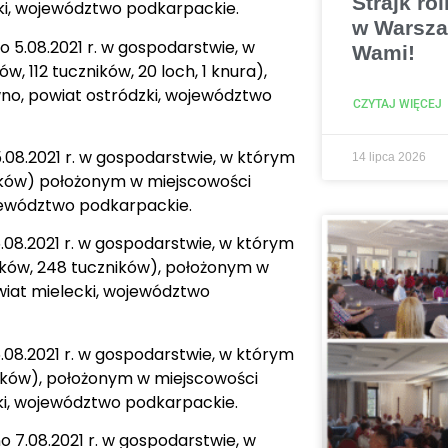
Strajk ro
cki, województwo podkarpackie.
w Warsza
 5.08.2021 r. w gospodarstwie, w
Wami!
 112 tuczników, 20 loch, 1 knura),
no, powiat ostródzki, województwo
CZYTAJ WIĘCEJ
08.2021 r. w gospodarstwie, w którym
14 lipca 2026
ników) położonym w miejscowości
ojewództwo podkarpackie.
08.2021 r. w gospodarstwie, w którym
laków, 248 tuczników), położonym w
iat mielecki, województwo
08.2021 r. w gospodarstwie, w którym
ników), położonym w miejscowości
i, województwo podkarpackie.
 7.08.2021 r. w gospodarstwie, w