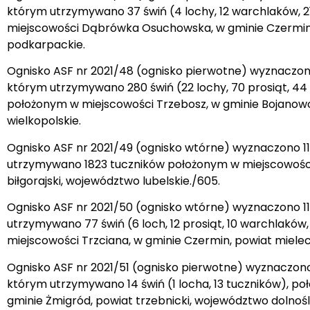
którym utrzymywano 37 świń (4 lochy, 12 warchlaków, 2
miejscowości Dąbrówka Osuchowska, w gminie Czermin,
podkarpackie.
Ognisko ASF nr 2021/48 (ognisko pierwotne) wyznaczono
którym utrzymywano 280 świń (22 lochy, 70 prosiąt, 44
położonym w miejscowości Trzebosz, w gminie Bojanowo
wielkopolskie.
Ognisko ASF nr 2021/49 (ognisko wtórne) wyznaczono 11
utrzymywano 1823 tuczników położonym w miejscowości
biłgorajski, województwo lubelskie./605.
Ognisko ASF nr 2021/50 (ognisko wtórne) wyznaczono 11
utrzymywano 77 świń (6 loch, 12 prosiąt, 10 warchlaków
miejscowości Trzciana, w gminie Czermin, powiat miele
Ognisko ASF nr 2021/51 (ognisko pierwotne) wyznaczono 
którym utrzymywano 14 świń (1 locha, 13 tuczników), p
gminie Żmigród, powiat trzebnicki, województwo dolnośl