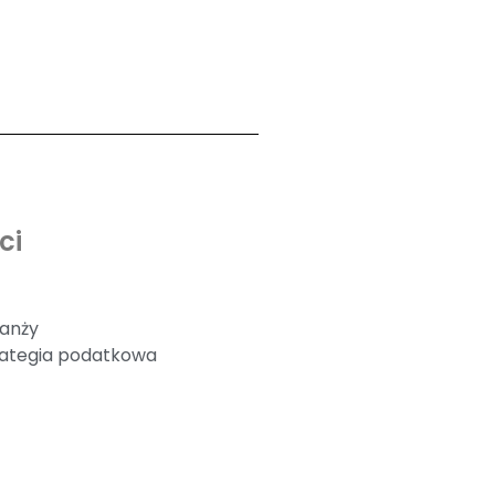
ci
ranży
rategia podatkowa