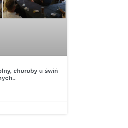
plny, choroby u świń
nych..