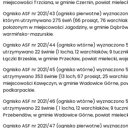
miejscowości Trzciana, w gminie Czernin, powiat miele
Ognisko ASF nr 2021/43 (ognisko pierwotne) wyznaczono
którym utrzymywano 275 świń (66 prosiąt, 76 warchlaków,
położonym w miejscowości Jagodziny, w gminie Dąbrów
warmińsko-mazurskie.
Ognisko ASF nr 2021/44 (ognisko wtórne) wyznaczono 5.
utrzymywano 22 świnie (1 locha, 12 warchlaków, 9 tucz
Łączki Brzeskie, w gminie Przecław, powiat mielecki, w
Ognisko ASF nr 2021/45 (ognisko wtórne) wyznaczono 5.
utrzymywano 353 świnie (13 loch, 67 prosiąt, 25 warch
miejscowości Kawęczyn, w gminie Wadowice Górne, pow
podkarpackie.
Ognisko ASF nr 2021/46 (ognisko wtórne) wyznaczono 5.
utrzymywano 22 świnie ( 1 locha, 12 warchlaków, 9 tucz
Przebendów, w gminie Wadowice Górne, powiat mieleck
Ognisko ASF nr 2021/47 (ognisko pierwotne) wyznaczono